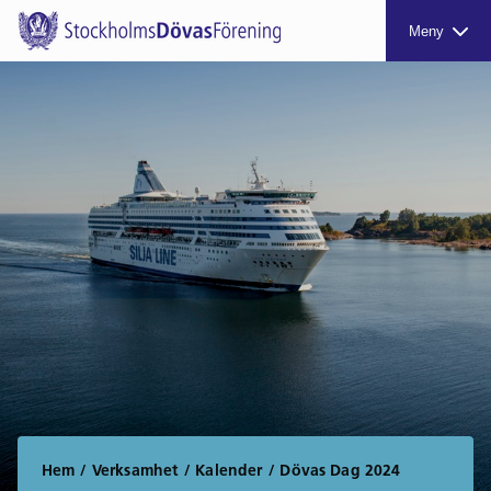
Meny
Hem
/
Verksamhet
/
Kalender
/
Dövas Dag 2024