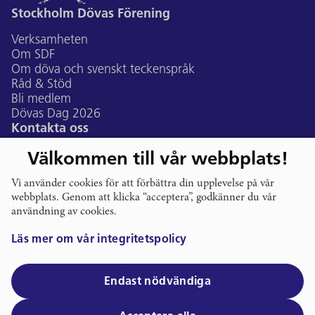
Stockholm Dövas Förening
Verksamheten
Om SDF
Om döva och svenskt teckenspråk
Råd & Stöd
Bli medlem
Dövas Dag 2026
Kontakta oss
Bildtelefon:
sdf@ectalk.se
Välkommen till vår webbplats!
Telefon:
073-507 47 74
E-post:
Vi använder cookies för att förbättra din upplevelse på vår
info@stockholmsdf.se
webbplats. Genom att klicka “acceptera”, godkänner du vår
Gustavslundsvägen 168A, Alvik
användning av cookies.
Följ oss
Läs mer om vår integritetspolicy
Org. nr: 802000-7046
Swish: 123 468 80 99
Endast nödvändiga
Bankgiro: 336 - 2571
Integritetspolicy