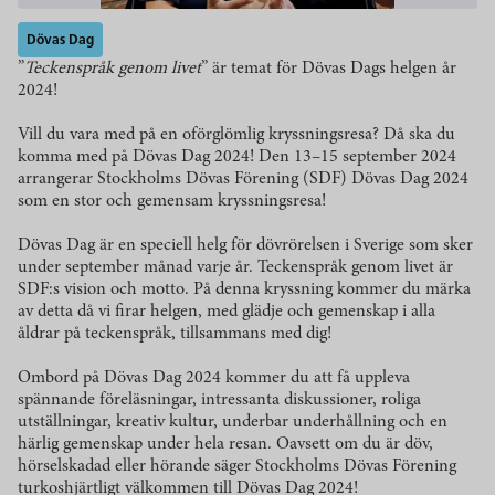
Dövas Dag
”
Teckenspråk genom livet
” är temat för Dövas Dags helgen år
2024!
Vill du vara med på en oförglömlig kryssningsresa? Då ska du
komma med på Dövas Dag 2024! Den 13–15 september 2024
arrangerar Stockholms Dövas Förening (SDF) Dövas Dag 2024
som en stor och gemensam kryssningsresa!
Dövas Dag är en speciell helg för dövrörelsen i Sverige som sker
under september månad varje år. Teckenspråk genom livet är
SDF:s vision och motto. På denna kryssning kommer du märka
av detta då vi firar helgen, med glädje och gemenskap i alla
åldrar på teckenspråk, tillsammans med dig!
Ombord på Dövas Dag 2024 kommer du att få uppleva
spännande föreläsningar, intressanta diskussioner, roliga
utställningar, kreativ kultur, underbar underhållning och en
härlig gemenskap under hela resan. Oavsett om du är döv,
hörselskadad eller hörande säger Stockholms Dövas Förening
turkoshjärtligt välkommen till Dövas Dag 2024!