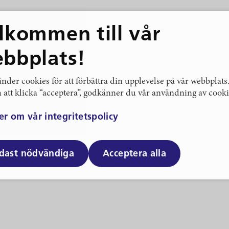
lkommen till vår
bbplats!
assa tiden!). Fria åk kl 11-19.
som anmält sig.
nder cookies för att förbättra din upplevelse på vår webbplats
sen@stockholmsdf.se.
att klicka “acceptera”, godkänner du vår användning av cooki
”näckrosen grönalund + efternamn”.
er om vår integritetspolicy
dast nödvändiga
Acceptera alla
änsat och först till kvarn gäller! 🙋🏽‍♀️🙋🏾‍♂️