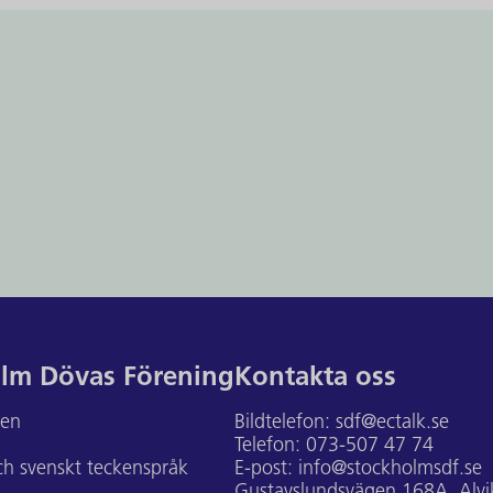
lm Dövas Förening
Kontakta oss
ten
Bildtelefon:
sdf@ectalk.se
Telefon:
073-507 47 74
h svenskt teckenspråk
E-post:
info@stockholmsdf.se
Gustavslundsvägen 168A, Alvi