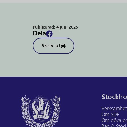
Publicerad:
4 juni 2025
Dela
Skriv ut
Stockho
Verksamhe
Om SDF
Om döva oc
Råd & Stöd