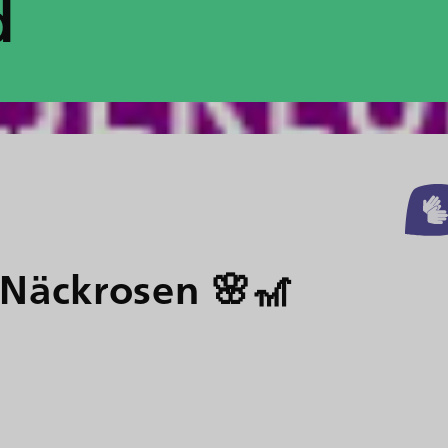
d
Näckrosen 🌸🎢