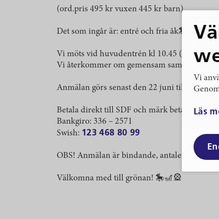
(ord.pris 495 kr vuxen 445 kr barn)
Vä
Det som ingår är: entré och fria åk🎠
we
Vi möts vid huvudentrén kl 10.45 (viktigt att p
Vi återkommer om gemensam samling till de 
Vi anvä
Anmälan görs senast den 22 juni till nackro
Genom 
Betala direkt till SDF och märk betalningen 
Läs m
Bankgiro: 336 – 2571
123 468 80 99
Swish:
En
OBS! Anmälan är bindande, antalet platser är begr
Välkomna med till grönan! 🎠🎢🎡