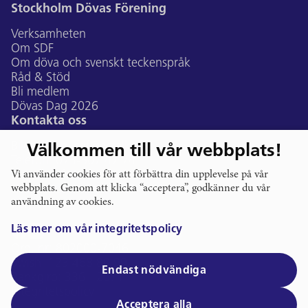
Stockholm Dövas Förening
Verksamheten
Om SDF
Om döva och svenskt teckenspråk
Råd & Stöd
Bli medlem
Dövas Dag 2026
Kontakta oss
Bildtelefon:
sdf@ectalk.se
Välkommen till vår webbplats!
Telefon:
073-507 47 74
E-post:
Vi använder cookies för att förbättra din upplevelse på vår
info@stockholmsdf.se
webbplats. Genom att klicka “acceptera”, godkänner du vår
Gustavslundsvägen 168A, Alvik
användning av cookies.
Följ oss
Läs mer om vår integritetspolicy
Org. nr: 802000-7046
Swish: 123 468 80 99
Endast nödvändiga
Bankgiro: 336 - 2571
Integritetspolicy
Acceptera alla