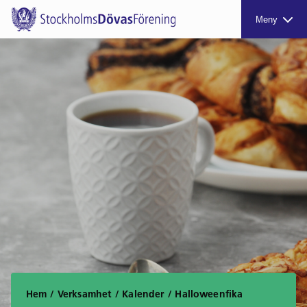
Meny
Hem
/
Verksamhet
/
Kalender
/
Halloweenfika