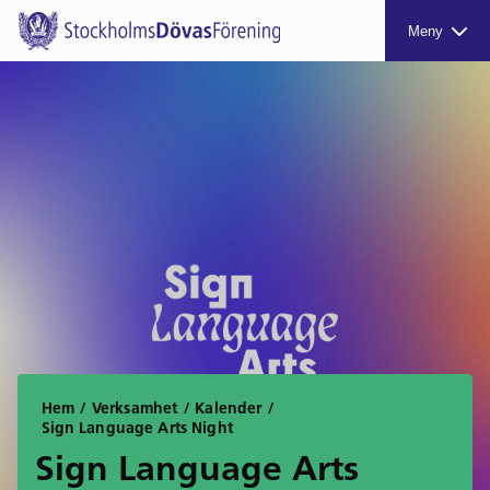
Meny
Hem
/
Verksamhet
/
Kalender
/
Sign Language Arts Night
Sign Language Arts