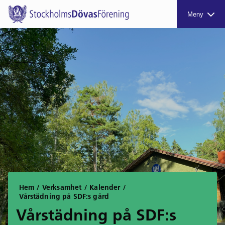
Meny
Hem
/
Verksamhet
/
Kalender
/
Vårstädning på SDF:s gård
Vårstädning på SDF:s