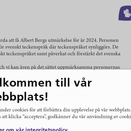
ärda att få Albert Bergs utmärkelse för år 2024. Personen
 för svenskt teckenspråk där teckenspråket synliggörs. De
nskt teckenspråket samt påverkat och förstärkt det svenska
 och vi kan även på det sättet uppmärksamma personernas
t som är nytt nu är även döva kan få utmärkelsen
lkommen till vår
te år 2024.
bbplats!
få det fina priset under Teckenspråkets Dag. Vi vill ha
till info@stockholm.se
nder cookies för att förbättra din upplevelse på vår webbplats
att klicka “acceptera”, godkänner du vår användning av cooki
er om vår integritetspolicy