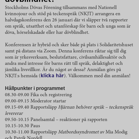
Stockholms Dövas Förening tillsammans med Nationell
kvinnojour och stöd på teckenspråk (NKJT) arrangera en
halvdagskonferens den 26 januari där vi släpper två rapporter
om språk, utsatthet och utanförskap för barn och unga som är
döva, hörselskadade eller har dövblindhet.
Konferensen är hybrid och sker både på plats i Solidaritetshuset
samt på distans via Zoom. Denna konferens riktar sig till dig
som är yrkesverksam, beslutsfattare, civilsamhällesaktör och
andra med intresse för barns rätt till språk, delaktighet och
jämlika livsvillkor. Är du något av dessa? Anmälan görs på
NKJT:s hemsida (
klicka här
). Välkommen med din anmälan!
Hållpunkter i programmet
08.30-09.00 Fika och registrering
09.00-09.15 Moderator startar
09.15-09.40 Rapportsläpp
Hjärnan behöver språk – teckenspråk
levererar
09.50-10.15 Panelsamtal – reaktioner på rapporten
10.15-10.30 Paus
10.30-11.00 Rapportsläpp
Matbordssyndromet
av Mia Modig
och Patrik Nordell