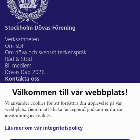
Stockholm Dövas Förening
Verksamheten
Om SDF
Om döva och svenskt teckenspråk
Råd & Stöd
Bli medlem
Dövas Dag 2026
Kontakta oss
Bildtelefon:
sdf@ectalk.se
Välkommen till vår webbplats!
Telefon:
073-507 47 74
E-post:
Vi använder cookies för att förbättra din upplevelse på vår
info@stockholmsdf.se
webbplats. Genom att klicka “acceptera”, godkänner du vår
Gustavslundsvägen 168A, Alvik
användning av cookies.
Följ oss
Läs mer om vår integritetspolicy
Org. nr: 802000-7046