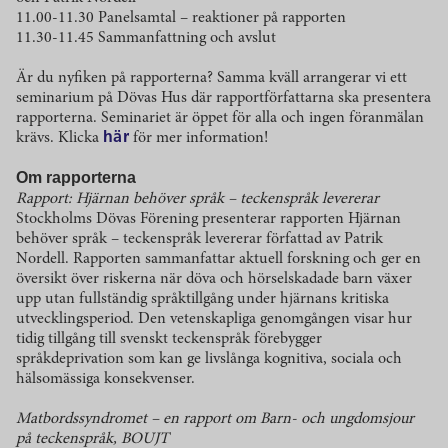
11.00-11.30 Panelsamtal – reaktioner på rapporten
11.30-11.45 Sammanfattning och avslut
Är du nyfiken på rapporterna? Samma kväll arrangerar vi ett
seminarium på Dövas Hus där rapportförfattarna ska presentera
rapporterna. Seminariet är öppet för alla och ingen föranmälan
krävs. Klicka
här
för mer information!
Om rapporterna
Rapport: Hjärnan behöver språk – teckenspråk levererar
Stockholms Dövas Förening presenterar rapporten Hjärnan
behöver språk – teckenspråk levererar författad av Patrik
Nordell. Rapporten sammanfattar aktuell forskning och ger en
översikt över riskerna när döva och hörselskadade barn växer
upp utan fullständig språktillgång under hjärnans kritiska
utvecklingsperiod. Den vetenskapliga genomgången visar hur
tidig tillgång till svenskt teckenspråk förebygger
språkdeprivation som kan ge livslånga kognitiva, sociala och
hälsomässiga konsekvenser.
Matbordssyndromet – en rapport om Barn- och ungdomsjour
på teckenspråk, BOUJT