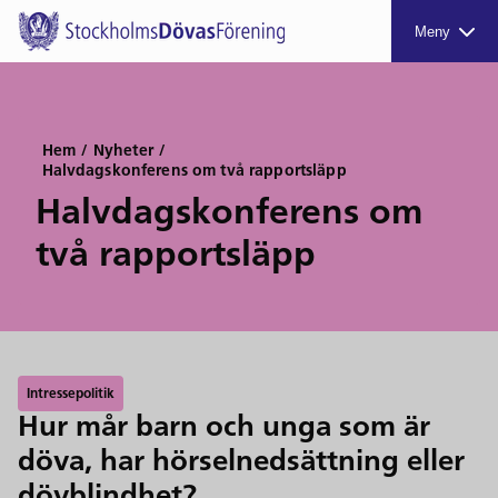
Meny
Hem
/
Nyheter
/
Halvdagskonferens om två rapportsläpp
Halvdagskonferens om
två rapportsläpp
Intressepolitik
Hur mår barn och unga som är
döva, har hörselnedsättning eller
dövblindhet?