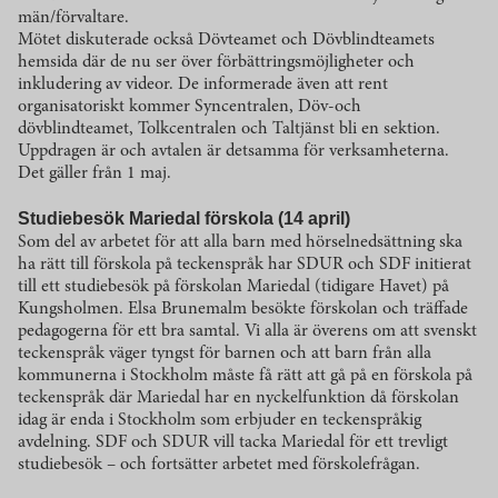
män/förvaltare.
Mötet diskuterade också Dövteamet och Dövblindteamets
hemsida där de nu ser över förbättringsmöjligheter och
inkludering av videor. De informerade även att rent
organisatoriskt kommer Syncentralen, Döv-och
dövblindteamet, Tolkcentralen och Taltjänst bli en sektion.
Uppdragen är och avtalen är detsamma för verksamheterna.
Det gäller från 1 maj.
Studiebesök Mariedal förskola (14 april)
Som del av arbetet för att alla barn med hörselnedsättning ska
ha rätt till förskola på teckenspråk har SDUR och SDF initierat
till ett studiebesök på förskolan Mariedal (tidigare Havet) på
Kungsholmen. Elsa Brunemalm besökte förskolan och träffade
pedagogerna för ett bra samtal. Vi alla är överens om att svenskt
teckenspråk väger tyngst för barnen och att barn från alla
kommunerna i Stockholm måste få rätt att gå på en förskola på
teckenspråk där Mariedal har en nyckelfunktion då förskolan
idag är enda i Stockholm som erbjuder en teckenspråkig
avdelning. SDF och SDUR vill tacka Mariedal för ett trevligt
studiebesök – och fortsätter arbetet med förskolefrågan.