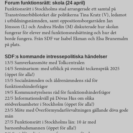
Forum funktionsrätt: skola (24 april)
Funktionsrätt i Stockholms stad arrangerade ett samtal på
Tranströmerbiblioteket där politikerna Tina Kratz (V), ledamot
i utbildningsnämnden, samt oppositionsborgarråden Jan
Jönsson (L) och Andrea Hedin (M) diskuterade hur skolan
fungerar för elever med funktionsnedsättning och hur det
borde fungera. Från SDF var Isabel Ekman och Elsa Brunemalm
på plats.
SDF:s kommande intressepolitiska händelser
13/5 Samverkansmöte med Tolkcentralen
14/5 Seminarium: med utblick på svenskt teckenspråk 2025
(öppet för alla!)
15/5 Socialnämnden och äldrenämndens råd för
funktionshinderfrågor
19/5 Kommunstyrelsens råd för funktionshinderfrågor
22/5 Informationskväll på Dövas Hus om olika
stödverksamheter i Stockholm (öppet för alla!)
23/5 Möte med Överförmyndarförvaltningen gällande döva gode
män
27/5 Funktionsrätt i Stockholms län: 10 år med
barnombudsmannen (öppet för alla!)