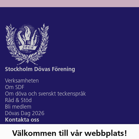
Stockholm Dövas Förening
Verksamheten
Om SDF
Om döva och svenskt teckenspråk
Råd & Stöd
Bli medlem
Dövas Dag 2026
Kontakta oss
Bildtelefon:
sdf@ectalk.se
Välkommen till vår webbplats!
Telefon:
073-507 47 74