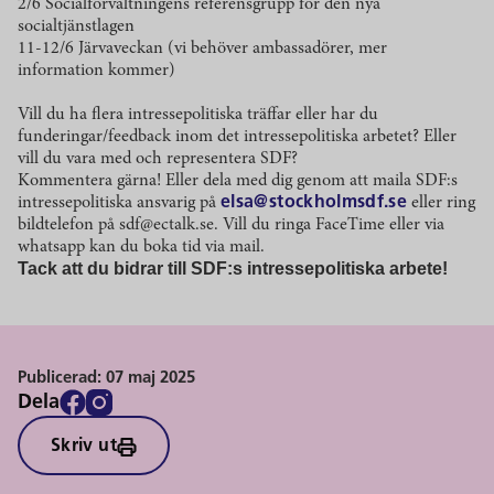
2/6 Socialförvaltningens referensgrupp för den nya
socialtjänstlagen
11-12/6 Järvaveckan (vi behöver ambassadörer, mer
information kommer)
Vill du ha flera intressepolitiska träffar eller har du
funderingar/feedback inom det intressepolitiska arbetet? Eller
vill du vara med och representera SDF?
Kommentera gärna! Eller dela med dig genom att maila SDF:s
intressepolitiska ansvarig på
elsa@stockholmsdf.se
eller ring
bildtelefon på sdf@ectalk.se. Vill du ringa FaceTime eller via
whatsapp kan du boka tid via mail.
Tack att du bidrar till SDF:s intressepolitiska arbete!
Publicerad:
07 maj 2025
Dela
Skriv ut