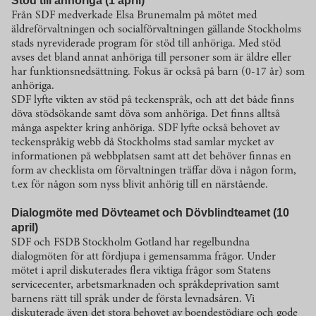
Stöd till anhöriga (1 april)
Från SDF medverkade Elsa Brunemalm på mötet med
äldreförvaltningen och socialförvaltningen gällande Stockholms
stads nyreviderade program för stöd till anhöriga. Med stöd
avses det bland annat anhöriga till personer som är äldre eller
har funktionsnedsättning. Fokus är också på barn (0-17 år) som
anhöriga.
SDF lyfte vikten av stöd på teckenspråk, och att det både finns
döva stödsökande samt döva som anhöriga. Det finns alltså
många aspekter kring anhöriga. SDF lyfte också behovet av
teckenspråkig webb då Stockholms stad samlar mycket av
informationen på webbplatsen samt att det behöver finnas en
form av checklista om förvaltningen träffar döva i någon form,
t.ex för någon som nyss blivit anhörig till en närstående.
Dialogmöte med Dövteamet och Dövblindteamet (10
april)
SDF och FSDB Stockholm Gotland har regelbundna
dialogmöten för att fördjupa i gemensamma frågor. Under
mötet i april diskuterades flera viktiga frågor som Statens
servicecenter, arbetsmarknaden och språkdeprivation samt
barnens rätt till språk under de första levnadsåren. Vi
diskuterade även det stora behovet av boendestödjare och gode