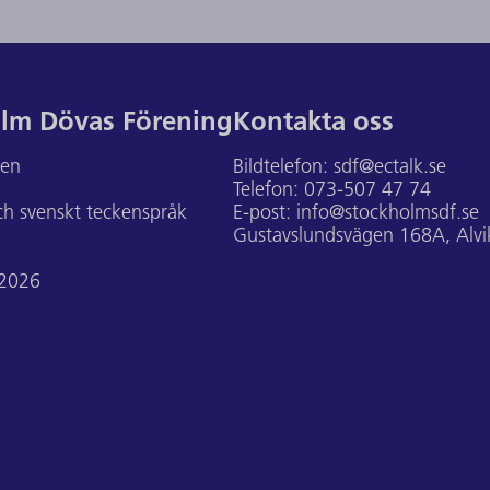
lm Dövas Förening
Kontakta oss
ten
Bildtelefon:
sdf@ectalk.se
Telefon:
073-507 47 74
h svenskt teckenspråk
E-post:
info@stockholmsdf.se
Gustavslundsvägen 168A, Alvi
 2026