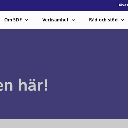
Dövas
Om SDF
Verksamhet
Råd och stöd
en här!