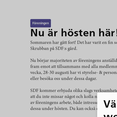
Föreningen
Nu är hösten här
Sommaren har gått fort! Det har varit en fin s
Skrubban på SDF:s gård.
Nu börjar majoriteten av föreningens anställd
fram emot att tillsammans med alla medlemmar 
vecka, 28-30 augusti har vi styrelse- & persona
eller besöka oss under dessa dagar.
SDF kommer erbjuda olika slags verksamheter
att du inte missar något och kolla noga vart
Vä
av föreningens arbete, både intressepolitiskt
dessa under hösten. Du kan också engagera di