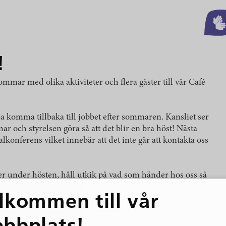
!
ommar med olika aktiviteter och flera gäster till vår Café
a komma tillbaka till jobbet efter sommaren. Kansliet ser
och styrelsen göra så att det blir en bra höst! Nästa
lkonferens vilket innebär att det inte går att kontakta oss
 under hösten, håll utkik på vad som händer hos oss så
 varje aktivitet sker! Du som medlem kommer kunna ta del
lkommen till vår
 och inom verksamheten och även själv aktivt vara en del av
g på många sätt. Nyfiken? Kontakta gärna oss!