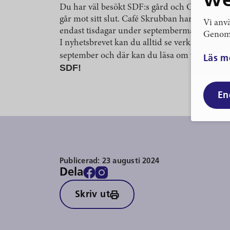
we
Du har väl besökt SDF:s gård och Café Skru
går mot sitt slut. Café Skrubban har öppet b
Vi anvä
endast tisdagar under septembermånanden.
Genom 
I nyhetsbrevet kan du alltid se verksamhet
september och där kan du läsa om vad som s
Läs m
SDF!
En
Publicerad:
23 augusti 2024
Dela
Skriv ut