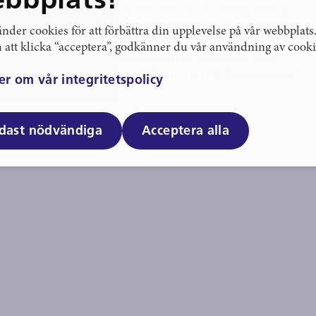
bbplats!
bban under sommaren? Ta chansen nu när caféets säsong
åde tisdag och lördag under augustimånaden och fortsätter
nder cookies för att förbättra din upplevelse på vår webbplats
att klicka “acceptera”, godkänner du vår användning av cooki
 för samma månad. Nästa Teckentydaren utkommer runt 11
Välkommen till hösten med
kett och höstens program.
er om vår integritetspolicy
dast nödvändiga
Acceptera alla