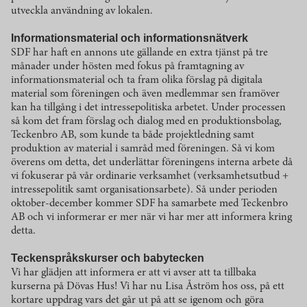
utveckla användning av lokalen.
Informationsmaterial och informationsnätverk
SDF har haft en annons ute gällande en extra tjänst på tre
månader under hösten med fokus på framtagning av
informationsmaterial och ta fram olika förslag på digitala
material som föreningen och även medlemmar sen framöver
kan ha tillgång i det intressepolitiska arbetet. Under processen
så kom det fram förslag och dialog med en produktionsbolag,
Teckenbro AB, som kunde ta både projektledning samt
produktion av material i samråd med föreningen. Så vi kom
överens om detta, det underlättar föreningens interna arbete då
vi fokuserar på vår ordinarie verksamhet (verksamhetsutbud +
intressepolitik samt organisationsarbete). Så under perioden
oktober-december kommer SDF ha samarbete med Teckenbro
AB och vi informerar er mer när vi har mer att informera kring
detta.
Teckenspråkskurser och babytecken
Vi har glädjen att informera er att vi avser att ta tillbaka
kurserna på Dövas Hus! Vi har nu Lisa Åström hos oss, på ett
kortare uppdrag vars det går ut på att se igenom och göra