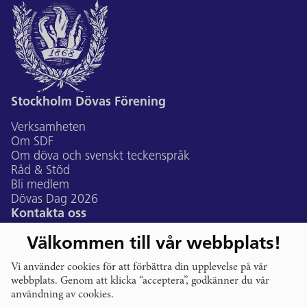
Stockholm Dövas Förening
Verksamheten
Om SDF
Om döva och svenskt teckenspråk
Råd & Stöd
Bli medlem
Dövas Dag 2026
Kontakta oss
Bildtelefon:
sdf@ectalk.se
Välkommen till vår webbplats!
Telefon:
073-507 47 74
E-post:
Vi använder cookies för att förbättra din upplevelse på vår
info@stockholmsdf.se
webbplats. Genom att klicka “acceptera”, godkänner du vår
Gustavslundsvägen 168A, Alvik
användning av cookies.
Följ oss